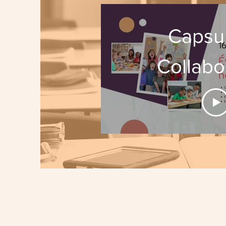
Capsul
Collabo
école-f