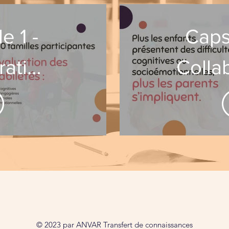
e 1 -
Caps
ration
Colla
amille
école
© 2023 par ANVAR Transfert de connaissances