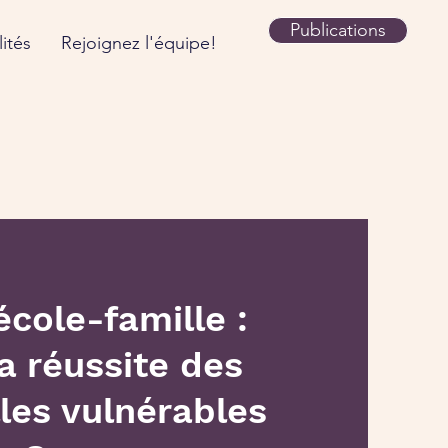
Publications
ités
Rejoignez l'équipe!
école-famille :
la réussite des
lles vulnérables