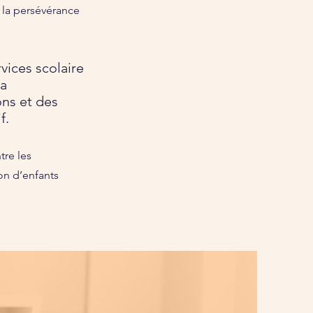
r la persévérance
vices scolaire
la
ons et des
f.
tre les
lon d’enfants