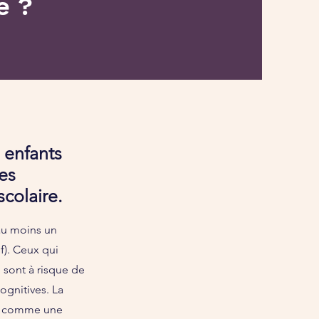
e ?
 enfants
des
colaire.
 au moins un
f). Ceux qui
, sont à risque de
cognitives. La
ité comme une