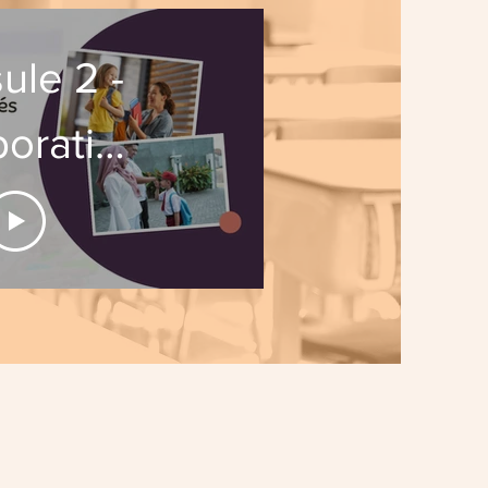
ule 2 -
boration
-famille