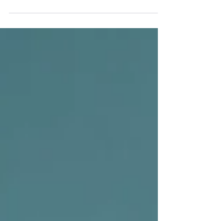
de voyage de l’Institut Vanier de la famille. Un
coup de pouce précieux pour participer à des
congrès, partager leurs travaux et contribuer
activement à l’avancement des connaissances sur
les enjeux familiaux. Bravo à tous les
récipiendaires!