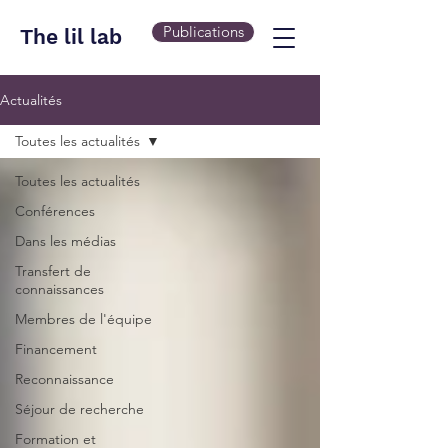
Publications
The lil lab
Actualités
Toutes les actualités
Toutes les actualités
Conférences
Dans les médias
Transfert de
connaissances
Membres de l'équipe
Financement
Reconnaissance
Séjour de recherche
Formation et