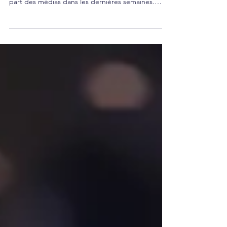
Pediatrics a généré une grande attention de la
part des médias dans les dernières semaines.
Cette...