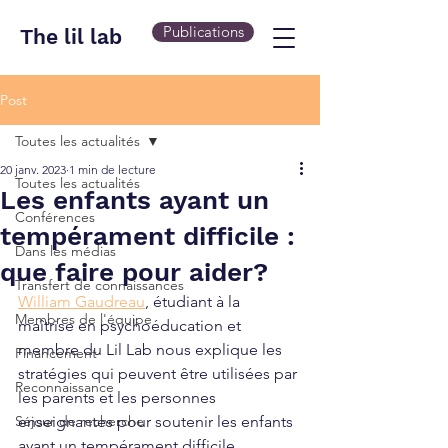
Publications
The lil lab
Post
Toutes les actualités
20 janv. 2023
1 min de lecture
Toutes les actualités
Les enfants ayant un
Conférences
tempérament difficile :
Dans les médias
que faire pour aider?
Transfert de connaissances
William Gaudreau
, étudiant à la 
Membres de l'équipe
maîtrise en psychoéducation et 
membre du Lil Lab nous explique les 
Financement
stratégies qui peuvent être utilisées par 
Reconnaissance
les parents et les personnes 
Séjour de recherche
enseignantes pour soutenir les enfants 
ayant un tempérament difficile. 