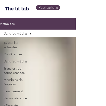
Publications
The lil lab
Actualités
Dans les médias
Toutes les
actualités
Conférences
Dans les médias
Transfert de
connaissances
Membres de
l'équipe
Financement
Reconnaissance
Séjour de